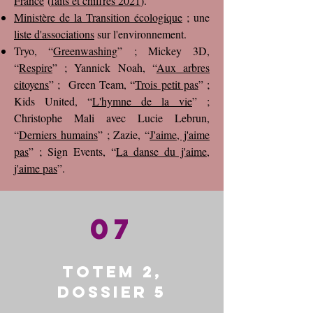
France
(
faits et chiffres 2021
).
Ministère de la Transition écologique
; une
liste d'associations
sur l'environnement.
Tryo, “
Greenwashing
” ; Mickey 3D,
“
Respire
” ; Yannick Noah, “
Aux arbres
citoyens
” ; Green Team, “
Trois petit pas
” ;
Kids United, “
L'hymne de la vie
” ;
Christophe Mali avec Lucie Lebrun,
“
Derniers humains
” ; Zazie, “
J'aime, j'aime
pas
” ; Sign Events, “
La danse du j'aime,
j'aime pas
”.
07
Totem 2,
dossier 5