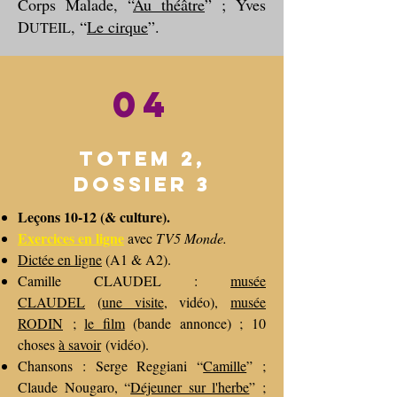
Corps Malade, “
Au théâtre
” ; Yves
D
, “
Le cirque
”.
UTEIL
04
Totem 2,
dossier 3
L
eçons 10-12 (& culture).
Exercices en ligne
avec
TV5 Monde.
Dictée en ligne
(A1 & A2).
Camille CLAUDEL :
musée
CLAUDEL
(
une visite
, vidéo),
musée
RODIN
;
le film
(bande annonce) ; 10
choses
à savoir
(vidéo).
Chansons : Serge Reggiani “
Camille
” ;
Claude Nougaro, “
Déjeuner sur l'herbe
” ;