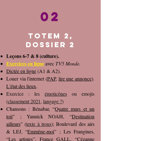
02
Totem 2,
dossier 2
Leçons 6-7 & 8 (culture).
Exercices en ligne
avec
TV5 Monde.
Dictée en ligne
(A1 & A2).
Louer via l'internet (
PAP
,
lire une annonce
).
L'état des lieux
.
Exercice : les
émoticônes
ou emojis
(
classement 2021
,
langage ?
)
Chansons : Bénabar, “
Quatre murs et un
toit
” ; Yannick NOAH, “
Destination
ailleurs
” (
texte à trous
)
; Boulevard des airs
& LEJ, “
Emmène-moi
” ; Les Frangines,
“
Les artistes
”, France GALL, “
Cézanne