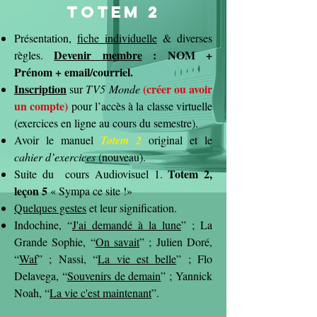
Totem 2
Présentation,
fiche individuelle
& diverses
Devenir membre
: NOM +
règles.
Prénom + email/courriel.
Inscription
(créer ou avoir
sur
TV5 Monde
un compte)
pour l’accès à la classe virtuelle
(exercices en ligne au cours du semestre).
Avoir le manuel
Totem 2
original et le
cahier d’exercices
(nouveau).
Totem 2,
Suite du cours Audiovisuel 1.
leçon 5
« Sympa ce site !»
Quelques gestes
et leur signification.
Indochine, “
J'ai demandé à la lune
” ; La
Grande Sophie, “
On savait
” ; Julien Doré,
“
Waf
” ; Nassi, “
La vie est belle
” ; Flo
Delavega, “
Souvenirs de demain
” ; Yannick
Noah, “
La vie c'est maintenant
”.