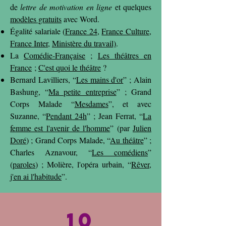
de
lettre de motivation en ligne
et quelques
modèles gratuits
avec Word.
Égalité salariale (
France 24
,
France Culture
,
France Inter
,
Ministère du travail)
.
La
Comédie-Française
;
Les théâtres en
France
;
C'est quoi le théâtre
?
Bernard Lavilliers, “
Les mains d'or
” ; Alain
Bashung, “
Ma petite entreprise
” ; Grand
Corps Malade “
Mesdames
”, et avec
Suzanne, “
Pendant 24h
” ; Jean Ferrat, “
La
femme est l'avenir de l'homme
” (par
Julien
Doré
) ; Grand Corps Malade, “
Au théâtre
” ;
Charles Aznavour, “
Les comédiens
”
(
paroles
) ; Molière, l'opéra urbain, “
Rêver,
j'en ai l'habitude
”.
10