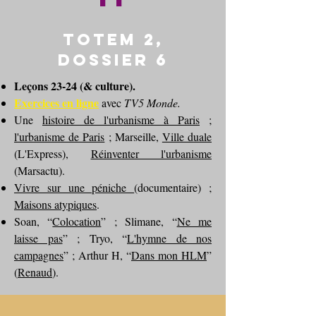
Totem 2,
dossier 6
Leçons 23-24 (& culture).
Exercices en ligne
avec
TV5 Monde
.
Une
histoire de l'urbanisme à Paris
;
l'urbanisme de Paris
; Marseille,
Ville duale
(L'Express),
Réinventer l'urbanisme
(Marsactu).
Vivre sur une péniche
(documentaire) ;
Maisons atypiques
.
Soan, “
Colocation
” ; Slimane, “
Ne me
laisse pas
” ; Tryo, “
L'hymne de nos
campagnes
” ; Arthur H, “
Dans mon HLM
”
(
Renaud
).