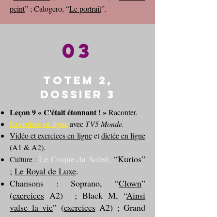
peint
” ; Calogero, “
Le portrait
”.
03
Totem 2,
dossier 3
Leçon 9 « C'était étonnant ! »
Raconter.
Exercices en ligne
avec
TV5 Monde
.
Vidéo et exercices en ligne
et
dictée en ligne
(A1 & A2).
Le Cirque du Soleil
,
“
Kurios
”
Culture :
;
Le Royal de Luxe
.
Chansons : Soprano,
“
Clown
”
(
exercices
A2) ; Black M, “
Ainsi
valse la vie
” (
exercices
A2) ; Grand