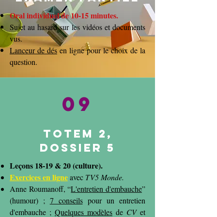
Oral individuel de 10-15 minutes.
Sujet au hasard sur les vidéos et documents
vus.
Lanceur de dés
en ligne pour le choix de la
question.
09
Totem 2,
dossier 5
Leçons 18-19 & 20 (culture).
Exercices en ligne
avec
TV5 Monde
.
Anne Roumanoff, “
L'entretien d'embauche
”
(humour) ;
7 conseils
pour un entretien
d'embauche ;
Quelques modèles
de
CV
et