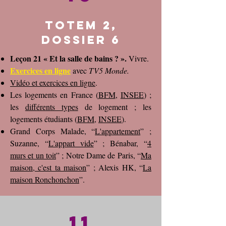
Totem 2,
dossier 6
Leçon 21 « Et la salle de bains ? ».
Vivre.
Exercices en ligne
avec
TV5 Monde
.
Vidéo et exercices en ligne
.
Les logements en France (
BFM
,
INSEE
) ;
les
différents types
de logement ; les
logements étudiants (
BFM
,
INSEE
).
Grand Corps Malade, “
L'appartement
” ;
Suzanne, “
L'appart vide
” ; Bénabar, “
4
murs et un toit
” ; Notre Dame de Paris, “
Ma
maison, c'est ta maison
” ; Alexis HK, “
La
maison Ronchonchon
”.
11