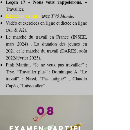
Leçon 17 « Nous vous rappelerons. »
Travailler.
Exercices en ligne
avec
TV5 Monde
.
Vidéo et exercices en ligne
et
dictée en ligne
(A1 & A2).
Le marché du travail en France
(INSEE,
mars 2024) ;
La situation des jeunes
en
2021 et
le marché du travail
(DARES, août
2022/février 2025).
Pink Martini, “
Je ne veux pas travailler
” ;
Tryo, “
Travailler plus
” ; Dominique A, “
Le
travail
” ; Nassi, “
Pas fatigué
” ; Claudio
Capéo, “
Laisse aller
”.
08
Examen partiel