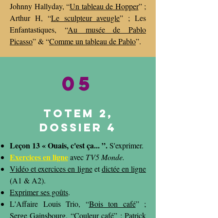
Johnny Hallyday, “
Un tableau de Hopper
​” ;
Arthur H, “
Le sculpteur aveugle
” ; Les
Enfantastiques, “
Au musée de Pablo
Picasso
” & “
Comme un tableau de Pablo
”.
05
Totem 2,
dossier 4
Leçon 13 « Ouais, c'est ça... ”.
S'exprimer.
Exercices en ligne
avec
TV5 Monde
.
Vidéo et exercices en ligne
et
dictée en ligne
(A1 & A2).
Exprimer ses goûts
.
L'Affaire Louis Trio, “
Bois ton café
” ;
Serge Gainsbourg, “
Couleur café
” ; Patrick