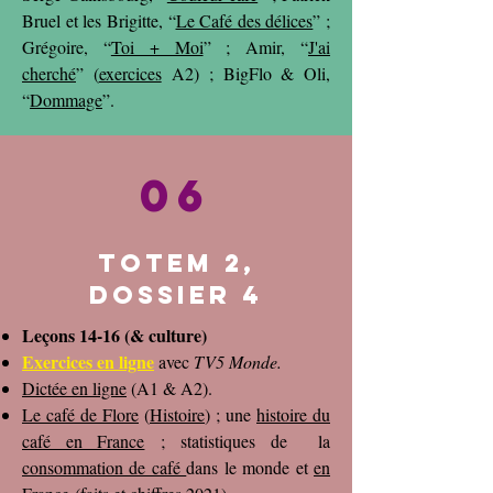
Bruel et les Brigitte, “
Le Café des délices
” ;
Grégoire, “
Toi + Moi
” ; Amir, “
J'ai
cherché
” (
exercices
A2) ; BigFlo & Oli,
“
Dommage
”.
06
Totem 2,
dossier 4
L
eçons 14-16 (& culture)
Exercices en ligne
avec
TV5 Monde
.
Dictée en ligne
(A1 & A2).
Le café de Flore
(
Histoire
) ; une
histoire du
café en France
; statistiques de la
consommation de café
dans le monde et
en