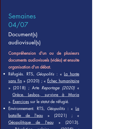
Semaines
04/07
Document(s)
audiovisuel(s)
Compréhension d'un ou de plusieurs
documents audiovisuels (vidéo) et ensuite
organisation d'un débat.
Réfugiés. RTS,
Géopolitis
: «
La honte
sans fin
» (2020) ; «
Échec humanitaire
» (2018) ; Arte
Reportage (2020)
«
Grèce. Lesbos, survivre à Moria
».
Exercices
sur le statut de réfugié.
Environnement. RTS,
Géopolitis
: «
La
bataille de l'eau
» (2021) ; «
Géopolitique de l'eau
» (2013).