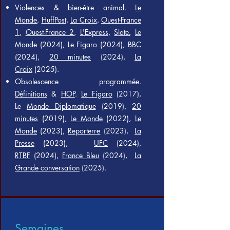
Violences & bien-être animal.
Le
Monde
,
HuffPost
,
La
Croix
,
Ouest-France
1
,
Ouest-France 2
,
L'Express
,
S
late
Le
,
Monde
(2024),
Le Figaro
(2024),
BBC
(2024),
20 minutes
(2024),
La
Croix
(2025).
Obsolescence programmée.
Définitions
&
HOP
.
Le Figaro
(2017),
Le
Monde Diplomatique
(2019),
20
minutes
(2019),
Le Monde
(2022),
Le
Monde
(2023),
Reporterre
(2023),
La
Presse
(2023),
UFC
(2024),
RTBF
(2024),
France Bleu
(2024),
La
Grande conversation
(2025).
Semaines