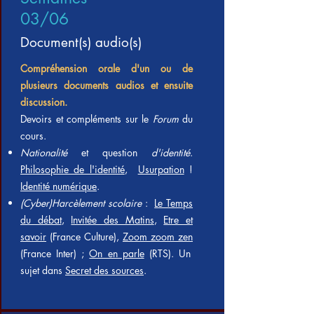
03/06
Document(s) audio(s)
Compréhension orale d'un ou de
plusieurs documents audios et ensuite
discussion.
Devoirs et compléments sur le
Forum
du
cours.
Nationalité
et question
d'identité
.
Philosophie de l'identité
,
Usurpation
!
Identité numérique
.
(Cyber)Harcèlement scolaire
:
Le Temps
du débat
,
Invitée des Matins
,
Etre et
savoir
(France Culture),
Zoom z
oom
zen
(France Inter) ;
On en parle
(RTS). Un
sujet dans
Secret des sources
.