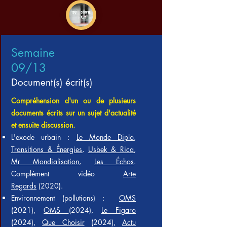
Semaine
09/13
Document(s) écrit(s)
Compréhension d'un ou de plusieurs
documents écrits sur un sujet d'actualité
et ensuite discussion.
L'exode urbain :
Le Monde Diplo
,
Transitions & Énergies
,
Usbek & Rica
,
Mr Mondialisation
,
Les Échos
.
Complément vidéo
Arte
Regards
(2020).
Environnement (pollutions) :
OMS
(2021),
OMS
(2024),
Le Figaro
(2024),
Que Choisir
(2024),
Actu