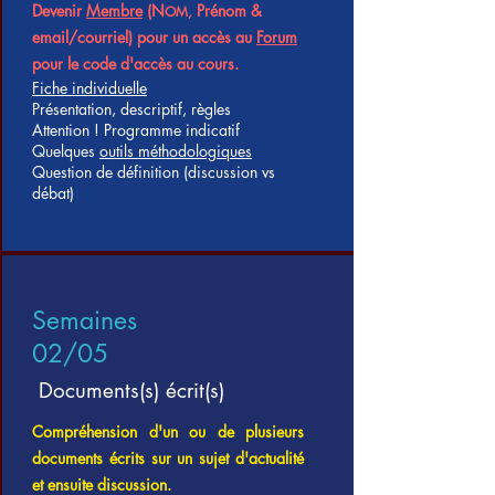
Devenir
Membre
(N
Prénom &
OM,
email/courriel) pour un accès au
Forum
pour le code d'accès au cours.
Fiche individuelle
Présentation, descriptif, règles
Attention ! Programme indicatif
Quelques
outils méthodologiques
Question de définition (discussion vs
débat)
Semaines
02/05
Documents(s) écrit(s)
Compréhension d'un ou de plusieurs
documents écrits sur un sujet d'actualité
et ensuite discussion.