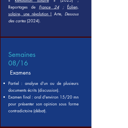
«
Révolution solaire
» (2025) ;
Reportages de
France 24
;
Éolien,
solaire, une révolution !
Arte
,
Dessous
des cartes
(2024).
Semaines
08/16
Examens
Partiel : analyse d'un ou de plusieurs
documents écrits (discussion).
Examen final : oral d'environ 15/20 mn
pour présenter son opinion sous forme
contradictoire (débat).