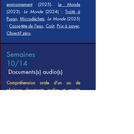
environnement
(2025).
Le Monde
(2023).
Le Monde
(2024) :
Traité à
Pusan
,
Microdéchets
.
Le Monde
(2025)
:
Casse-tête de l'eau
,
Coût
,
Prix à payer
,
Objectif zéro
.
Semaines
10/14
Documents(s) audio(s)
Compréhension orale d'un ou de
plusieurs documents audios et ensu
ite
discussion.
Manipulations de l'histoire et infox.
Le
cours de l'histoire
(France
culture) : «
Fake news, infox, théories du complot...
» (2023) ; «
Passé recomposé. Avec des