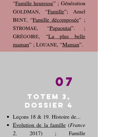
“
Famille heureuse
” ; Génération
G
, “
Famille
”; Amel
OLDMAN
B
, “
Famille décomposée
” ;
ENT
S
, “
Papaoutai
”. ;
TROMAE
G
, “
La plus belle
RÉGOIRE
maman
” ; L
, “
Maman
”.
OUANE
07
Totem 3,
dossier 4
Leçons 18 & 19. Histoire de...
Évolution de la famille
(
France
2,
2017) ; Famille