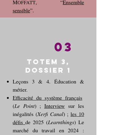
M
, “
Ensemble
OFFATT
sensible
”.
03
Totem 3,
dossier 1
Leçons 3 & 4. Éducation &
métier.
Efficacité du système français
(
Le Point
) ;
Interview
sur les
inégalités (
Xerfi Canal
) ;
les 10
défis
de 2025 (
Learnthings
) Le
marché du travail en 2024 :