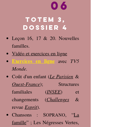
06
Totem 3,
dossier 4
Leçon 16, 17 & 20. Nouvelles
familles.
Vidéo et exercices en ligne
Exercices en ligne
avec
TV5
Monde.
Coût d'un enfant (
Le Parisien
&
Ouest-France
); Structures
familiales (
INSEE
) et
changements (
Challenges
&
revue
Esprit
).
Chansons : S
, “
La
OPRANO
famille
” ; Les Négresses Vertes,