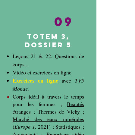
09
Totem 3,
dossier 5
Leçons 21 & 22. Questions de
corps...
Vidéo et exercices en ligne
Exercices en ligne
avec
TV5
Monde.
Corps idéal
à travers le temps
pour les femmes ;
Beautés
étranges
;
Thermes de Vichy
;
Marché des eaux minérales
(
Europe 1,
2021
) ;
Statistiques
;
Aquamania
;
Reportage
vidéo