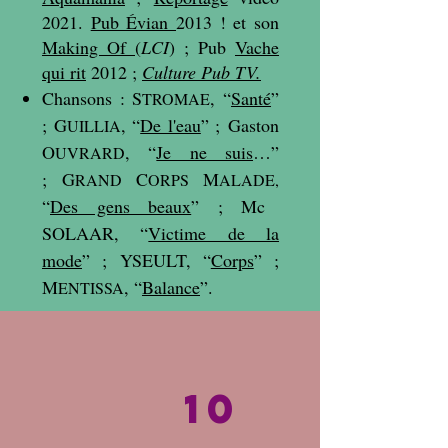
2021.
Pub Évian
2013 ! et son
Making Of
(
LCI
) ; Pub
Vache
qui rit
2012 ;
Culture Pub TV.
Chansons :
S
, “
Santé
”
TROMAE
; G
, “
De l'eau
” ;
Gaston
UILLIA
O
, “
Je ne suis
…”
UVRARD
;
G
C
M
RAND
ORPS
ALADE,
“
Des gens beaux
” ; Mc
SOLAAR, “
Victime de la
mode
” ; YSEULT, “
Corps
” ;
M
, “
Balance
”.
ENTISSA
10