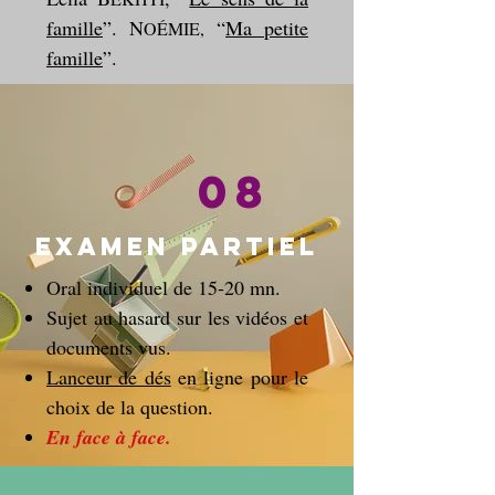
famille
”. N
“
Ma petite
OÉMIE,
famille
”.
08
Examen partiel
Oral individuel de 15-20 mn.
Sujet au hasard sur les vidéos et
documents vus.
Lanceur de dés
en ligne pour le
choix de la question.
En face à face.