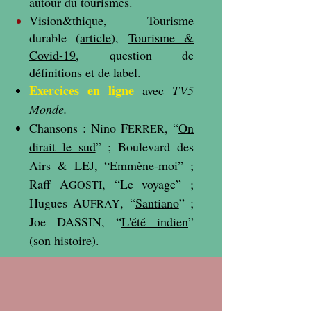
autour du tourismes.
Vision&thique
, Tourisme
durable (
article
),
Tourisme &
Covid-19
, question de
définitions
​ et de
label
.
Exercices en ligne
avec
TV5
Monde.
Chansons : Nino
F
, “
On
ERRER
dirait le sud
” ; Boulevard des
Airs & LEJ, “
Em
mène
-moi
” ;
Raff A
, “
Le voyage
” ;
GOSTI
Hugues A
, “
Santiano
” ;
UFRAY
Joe DASSIN, “
L'été indien
”
(
son histoire
).