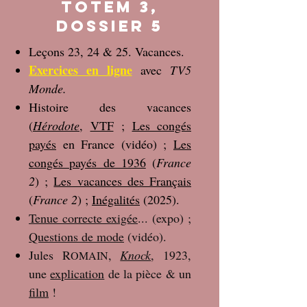
Totem 3,
dossier 5
Leçons 23, 24 & 25. Vacances.
Exercices en ligne
avec
TV5
Monde.
Histoire des vacances
(
Hérodote
,
VTF
;
Les congés
payés
en France (vidéo) ;
Les
congés payés de 1936
(
France
2
) ;
Les vacances des Français
(
France 2
) ;
Inégalités
(2025).
Tenue correcte exigée
... (expo) ;
Questions de mode
(vidéo).
Jules R
,
Knock
, 1923,
OMAIN
une
explication
de la pièce & un
film
!