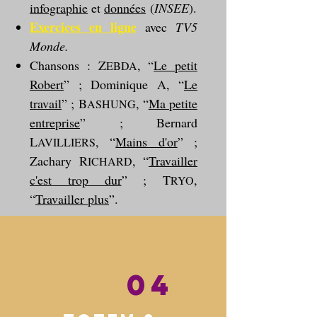
infographie
et
données
(
INSEE
).
Exercices en ligne
avec
TV5
Monde.
Chansons : Z
, “
Le petit
EBDA
Robert
” ; Dominique A, “
Le
travail
” ; B
, “
Ma petite
ASHUNG
entreprise
” ; Bernard
L
, “
Mains d'or
” ;
AVILLIERS
Zachary R
, “
Travailler
ICHARD
c'est trop dur
” ; T
,
RYO
“
Travailler plus
”.
04