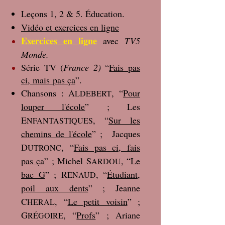
Leçons 1, 2 & 5. Éducation.
Vidéo et exercices en ligne
Exercices en ligne
avec
TV5
Monde.
Série TV (
France 2)
“
Fais pas
ci,
mais
pas ça
”.
Chansons : A
, “
Pour
LDEBERT
louper l'école
” ; Les
E
, “
Sur les
NFANTASTIQUES
chemins de l'école
” ; Jacques
D
, “
Fais pas ci, fais
UTRONC
pas ça
” ; Michel S
, “
Le
ARDOU
bac G
” ; R
, “
Étudiant,
ENAUD
poil aux dents
” ; Jeanne
C
, “
Le petit voisin
” ;
HERAL
G
, “
Profs
” ; Ariane
RÉGOIRE