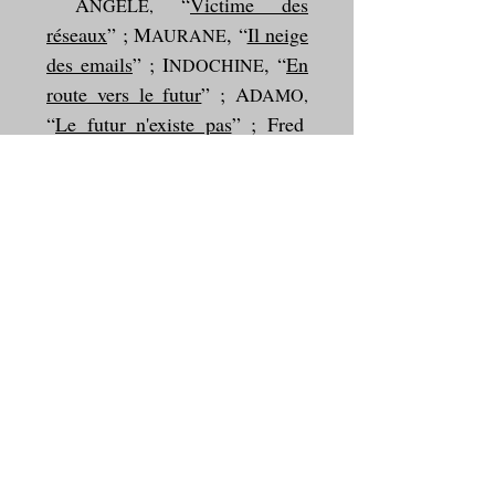
A
“
Victime des
NGÈLE,
réseaux
” ; M
, “
Il neige
AURANE
des emails
” ; I
, “
En
NDOCHINE
route vers le futur
” ; A
DAMO,
“
Le futur n'existe pas
” ; Fred
W
, “
J'suis Geek
”.
AW
12
Totem 3,
dossier 6
Leçons 27 & 30. Robotique.
Monde de demain.
Robots, meilleur des mondes