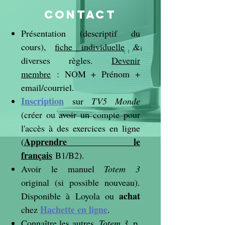
Contact
Présentation (descriptif du
cours),
fiche individuelle
&
diverses règles.
Devenir
membre
: NOM + Prénom +
email/courriel.
Inscription
sur
TV5 Monde
(créer ou avoir un compte pour
l'accès à des exercices en ligne
Apprendre le
(
français
B1/B2).
Avoir le manuel
Totem 3
original (si possible nouveau).
achat
Disponible à Loyola ou
Hachette en ligne
chez
.
Connaître les autres.
Totem 3,
p.