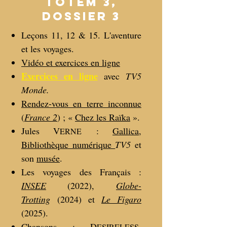
Totem 3,
dossier 3
Leçons 11, 12 & 15. L'aventure
et les voyages.
Vidéo et exercices en ligne
Exercices en ligne
avec
TV5
Monde.
Rendez-vous en terre inconnue
(
France 2
) ; «
Chez les Raïka
».
Jules V
:
Gallica
,
ERNE
Bibliothèque numérique
TV5
et
son
musée
.
Les voyages des Français :
INSEE
(2022),
Globe-
Trotting
(2024) et
Le Figaro
(2025).
Chansons : D
,
ESIRELESS