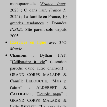
monoparentale (
France
Inter
,
2023 ;
C dans l'air
,
France 5,
2024) ; La famille en France,
10
grandes tendances
; Données
INSEE
.
Site
parent-solo
depuis
2005.
Exercices en ligne
avec
TV5
Monde.
Chansons : Dylhan F
,
AT
“
Célibataire à vie
” (attention
parodie d'une autre chanson)
;
G
C
M
&
RAND
ORPS
ALADE
Camille L
, “
Mais je
ELOUCHE
t'aime
” ; A
&
LDEBERT
C
, “
Double papa
” ;
ALOGERO
G
C
M
&
RAND
ORPS
ALADE
Leïla B
, “
Le sens de la
EKHTI