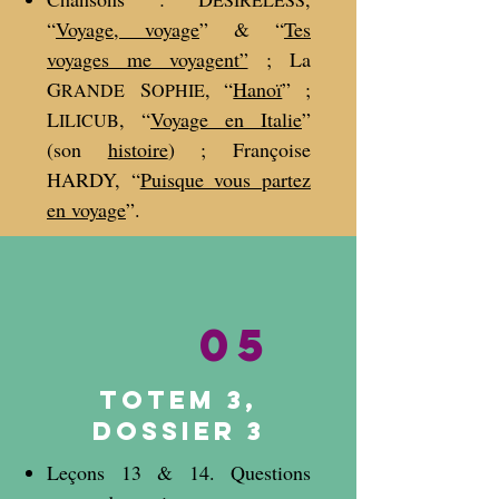
“
Voyage, voyage
” & “
Tes
voyages me voyagent”
; La
G
S
, “
Hanoï
” ;
RANDE
OPHIE
L
, “
Voyage en Italie
”
ILICUB
(son
histoire
) ; Françoise
HARDY, “
Puisque vous partez
en voyage
”.
05
Totem 3,
dossier 3
Leçons 13 & 14. Questions