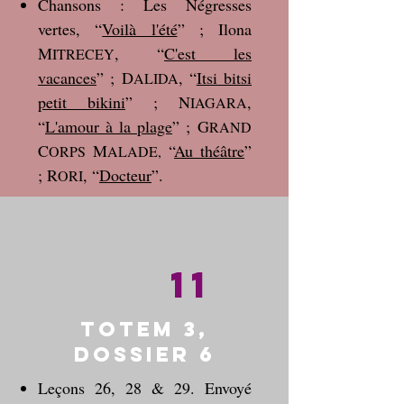
Chansons : Les Négresses
vertes, “
Voilà l'été
” ; Ilona
M
, “
C'est les
ITRECEY
vacances
” ; D
, “
Itsi bitsi
ALIDA
petit bikini
” ; N
,
IAGARA
“
L'amour à la plage
” ;
G
RAND
C
M
“
Au théâtre
”
ORPS
ALADE,
; R
, “
Docteur
”.
ORI
11
Totem 3,
dossier 6
Leçons 26, 28 & 29. Envoyé