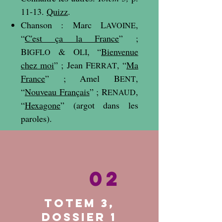
11-13.
Quizz
.
Chanson : Marc L
,
A
VOINE
“
C'est ça la France
” ;
B
& O
, “
Bienvenue
IGFLO
LI
chez moi
” ; Jean F
, “
Ma
ERRAT
France
” ; Amel B
,
ENT
“
Nouveau Français
” ; R
,
ENAUD
“
Hexagone
” (argot dans les
paroles).
02
Totem 3,
dossier 1