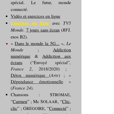
spécial. Le futur, monde
connecté.
Vidéo et exercices en ligne
Exercices en ligne
avec
TV5
Monde.
7 jours sans écran
(
RFI,
exos B2).
«
Dans le monde la 5G...
»,
Le
Monde
;
Addiction
numérique
&
Addiction aux
écrans
(“En
voyé spécial”
,
France 2
, 2018/2020) ;
Détox
numérique
(
Arte
) ; «
Dépendance
émotionnelle
»
(
France 24
).
Chansons : S
,
TROMAE
“
Carmen
” ; Mc S
, “
Clic,
OLAAR
clic
” ; G
, “
Connecté
” ;
RÉGOIRE