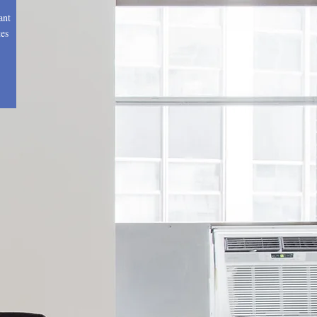
ant
tes