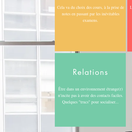
Cela va du choix des cours, à la prise de
L
notes en passant par les inévitables
examens.
Relations
Être dans un environnement étrange(r)
n'incite pas à avoir des contacts faciles.
Quelques "trucs" pour socialiser...