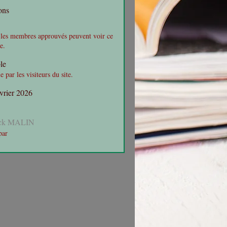
ons
 les membres approuvés peuvent voir ce
e.
le
e par les visiteurs du site.
vrier 2026
nck MALIN
par