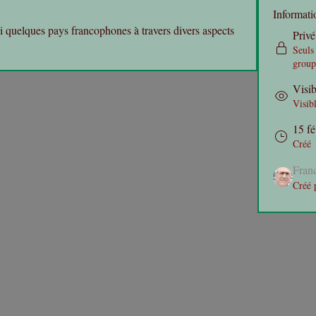
Informati
si quelques pays francophones à travers divers aspects 
Privé
Seuls
group
Visib
Visibl
15 fé
Créé
Fra
Créé 