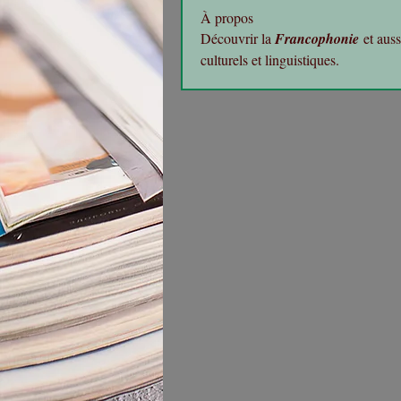
À propos
Découvrir la 
Francophonie
 et aus
culturels et linguistiques.